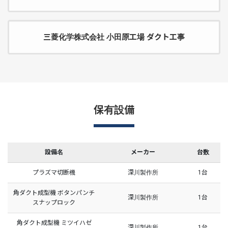
三菱化学株式会社 小田原工場 ダクト工事
保有設備
設備名
メーカー
台数
プラズマ切断機
深川製作所
1台
角ダクト成型機 ボタンパンチ
深川製作所
1台
スナップロック
角ダクト成型機 ミツイハゼ
深川製作所
1台