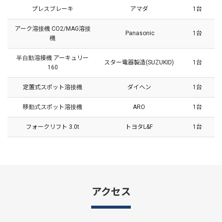
プレスブレーキ
アマダ
1台
アーク溶接機 CO2/MAG溶接
Panasonic
1台
機
半自動溶接機 アーキュリー
スター電器製造(SUZUKID)
1台
160
定置式スポット溶接機
ダイヘン
1台
移動式スポット溶接機
ARO
1台
フォークリフト 3.0t
トヨタL&F
1台
アクセス