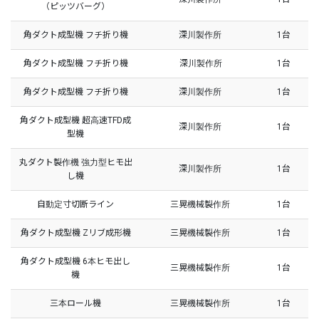
（ピッツバーグ）
角ダクト成型機 フチ折り機
深川製作所
1台
角ダクト成型機 フチ折り機
深川製作所
1台
角ダクト成型機 フチ折り機
深川製作所
1台
角ダクト成型機 超高速TFD成
深川製作所
1台
型機
丸ダクト製作機 強力型ヒモ出
深川製作所
1台
し機
自動定寸切断ライン
三晃機械製作所
1台
角ダクト成型機 Zリブ成形機
三晃機械製作所
1台
角ダクト成型機 6本ヒモ出し
三晃機械製作所
1台
機
三本ロール機
三晃機械製作所
1台